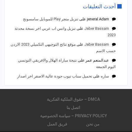
أحدث التعليقات
jeneral Adam
على
تنزيل متجر Play للموبايل سامسونج
Jaber Bassam
على
تنزيل واتس اب عربي اخر نسخة محدثة
2023
Jaber Bassam
على
موقع نتائج التوجيهي التكميلي 2023 الاردن
حسب الاسم
عبدالمنعم عمر
على
نتيجة مباراة الهلال والافريقي التونسي
اليوم الجمعة
ساره
على
تحميل سناب تيوب جودة عالية الاصفر اخر اصدار
DMCA – حقوق الملكية الفكرية
اتصل بنا
PRIVACY POLICY – سياسة الخصوصية
من نحن
فريق العمل