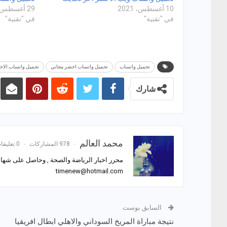
10 أغسطس، 2021
29 أغسطس، 2021
في "تقنية"
في "تقنية"
تحميل واتساب
تحميل واتساب اخضر مجاني
تحميل واتساب الا
شارك
محمد العالم
978 المشاركات
0 تعليقات
محرر اخبار الرياضة والصحة , وحاصل على شهادة
timenew@hotmail.com
السابق بوست
نتيجة مباراة المريخ السوداني والاهلي ابطال افريقيا