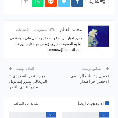
شارك
محمد العالم
978 المشاركات
0 تعليقات
محرر اخبار الرياضة والصحة , وحاصل على شهادة في
العلوم الصحية ، مدير ومؤسس مجلة تايم نيوز 24
timenew@hotmail.com
السابق بوست
القادم بوست
تحميل واتساب الرسمي
أخبار النصر السعودي –
الاخضر اخر اصدار
البرتغالي بيدرو إيمانويل
مدرباً لنادي النصر
قد يعجبك ايضا
المزيد عن المؤلف
تقنية
تقنية