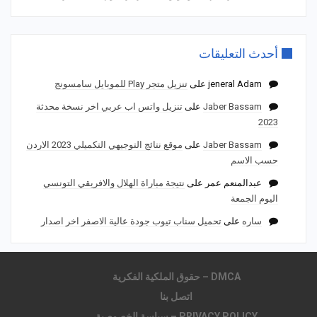
أحدث التعليقات
jeneral Adam
على
تنزيل متجر Play للموبايل سامسونج
Jaber Bassam
على
تنزيل واتس اب عربي اخر نسخة محدثة
2023
Jaber Bassam
على
موقع نتائج التوجيهي التكميلي 2023 الاردن
حسب الاسم
عبدالمنعم عمر
على
نتيجة مباراة الهلال والافريقي التونسي
اليوم الجمعة
ساره
على
تحميل سناب تيوب جودة عالية الاصفر اخر اصدار
DMCA – حقوق الملكية الفكرية
اتصل بنا
PRIVACY POLICY – سياسة الخصوصية