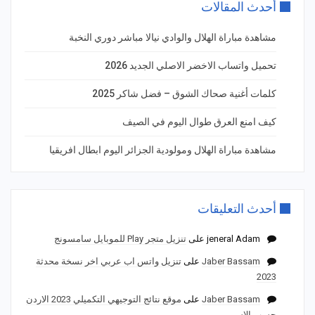
أحدث المقالات
مشاهدة مباراة الهلال والوادي نيالا مباشر دوري النخبة
تحميل واتساب الاخضر الاصلي الجديد 2026
كلمات أغنية صحاك الشوق – فضل شاكر 2025
كيف امنع العرق طوال اليوم في الصيف
مشاهدة مباراة الهلال ومولودية الجزائر اليوم ابطال افريقيا
أحدث التعليقات
jeneral Adam
على
تنزيل متجر Play للموبايل سامسونج
Jaber Bassam
على
تنزيل واتس اب عربي اخر نسخة محدثة
2023
Jaber Bassam
على
موقع نتائج التوجيهي التكميلي 2023 الاردن
حسب الاسم