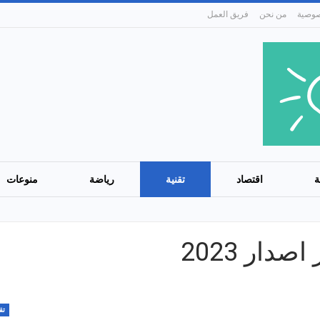
من نحن
فريق العمل
ة
اقتصاد
تقنية
رياضة
منوعات
ار 2023
تق