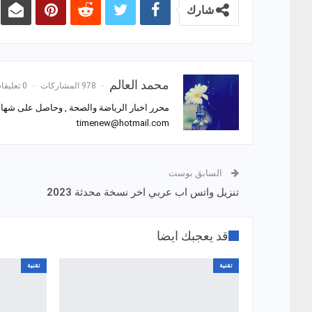
شارك
محمد العالم
978 المشاركات
0 تعليقات
محرر اخبار الرياضة والصحة , وحاصل على شهادة
timenew@hotmail.com
السابق بوست
تنزيل واتس اب عربي اخر نسخة محدثة 2023
قد يعجبك ايضا
تقنية
تقنية