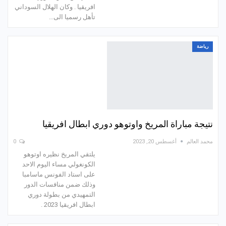
افريقيا . وكان الهلال السوداني
تأهل رسميا الى…
رياضة
نتيجة مباراة المريخ واوتوهو دوري ابطال افريقيا
محمد العالم
أغسطس 20, 2023
0
يلتقي المريخ نظيره اوتوهو
الكونغولي مساء اليوم الاحد
على استاد الفونس ماسامبا
وذلك ضمن منافسات الدور
التمهيدي من بطولة دوري
ابطال افريقيا 2023 .