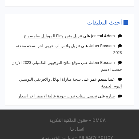
أحدث التعليقات
jeneral Adam
على
تنزيل متجر Play للموبايل سامسونج
Jaber Bassam
على
تنزيل واتس اب عربي اخر نسخة محدثة
2023
Jaber Bassam
على
موقع نتائج التوجيهي التكميلي 2023 الاردن
حسب الاسم
عبدالمنعم عمر
على
نتيجة مباراة الهلال والافريقي التونسي
اليوم الجمعة
ساره
على
تحميل سناب تيوب جودة عالية الاصفر اخر اصدار
DMCA – حقوق الملكية الفكرية
اتصل بنا
PRIVACY POLICY – سياسة الخصوصية